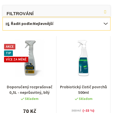
V
ý
Ř
p
Řadit podle:
Nejlevnější
a
i
z
s
e
p
AKCE
n
r
TIP
í
o
VÍCE ZA MÉNĚ
p
d
r
u
o
k
Doporučený rozprašovač
Probiotický čistič povrchů
d
t
0,5L - neprůsvitný, bílý
500ml
u
ů
Skladem
Skladom
k
70 Kč
300 Kč
(–33 %)