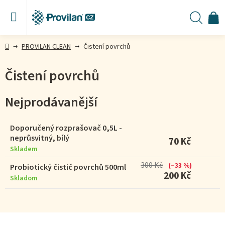
Přejít
na
obsah
N
Hleda
KO
Domů
PROVILAN CLEAN
Čistení povrchů
Čistení povrchů
Nejprodávanější
Doporučený rozprašovač 0,5L -
neprůsvitný, bílý
70 Kč
Skladem
300 Kč
(–33 %)
Probiotický čistič povrchů 500ml
200 Kč
Skladom