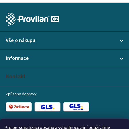
y
Z
v
á
ý
p
p
i
a
s
Vše o nákupu
t
u
í
Informace
Kontakt
Způsoby dopravy:
Způsoby platby:
Pro personalizaci obsahu a vyhodnocování používáme