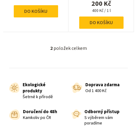
t
200 Kč
ů
Měrná
400 Kč / 1 l
DO KOŠÍKU
cena:
DO KOŠÍKU
2
položek celkem
O
v
l
á
d
Ekologické
Doprava zdarma
a
produkty
Od 1 400 Kč
c
Šetrné k přírodě
í
p
Doručení do 48h
Odborný přístup
r
Kamkoliv po ČR
S výběrem vám
poradíme
v
k