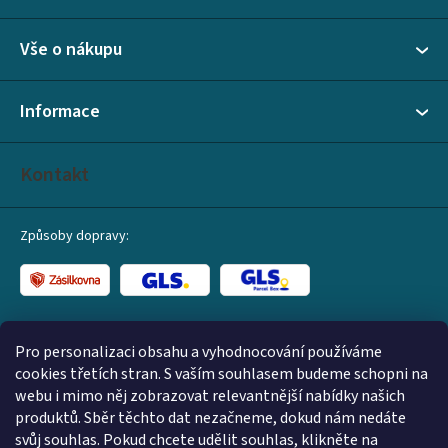
i
a
s
Vše o nákupu
t
u
í
Informace
Kontakt
Způsoby dopravy:
Způsoby platby:
Pro personalizaci obsahu a vyhodnocování používáme
cookies třetích stran. S vaším souhlasem budeme schopni na
webu i mimo něj zobrazovat relevantnější nabídky našich
produktů. Sběr těchto dat nezačneme, dokud nám nedáte
svůj souhlas. Pokud chcete udělit souhlas, klikněte na