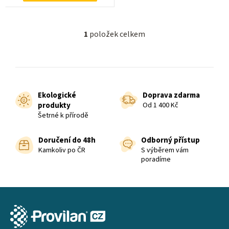
1
položek celkem
O
v
l
á
d
Ekologické
Doprava zdarma
a
produkty
Od 1 400 Kč
c
Šetrné k přírodě
í
p
Doručení do 48h
Odborný přístup
r
Kamkoliv po ČR
S výběrem vám
poradíme
v
k
y
Z
v
á
ý
p
p