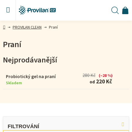
Přejít
na
obsah
N
Hleda
KO
Domů
PROVILAN CLEAN
Praní
Praní
Nejprodávanější
280 Kč
(–28 %)
Probiotický gel na praní
220 Kč
od
Skladem
V
ý